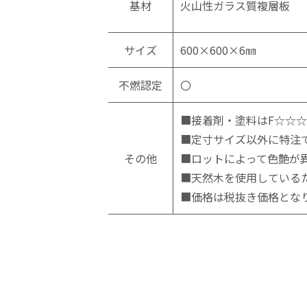
基材
火山性ガラス質複層板
サイズ
600×600×6㎜
不燃認定
〇
■接着剤・塗料はF☆☆
■定寸サイズ以外に特注
その他
■ロットによって色艶が
■天然木を使用している
■価格は税抜き価格とな