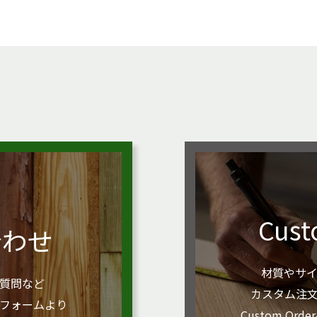
Cust
合わせ
材質やサ
質問など
カスタム注
フォームより
Custom O