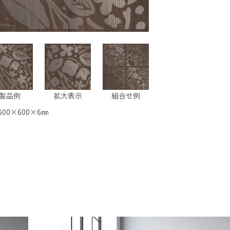
製品例
拡大表示
組合せ例
600×600×6㎜