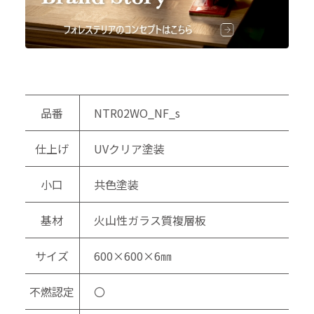
品番
NTR02WO_NF_s
仕上げ
UVクリア塗装
小口
共色塗装
基材
火山性ガラス質複層板
サイズ
600×600×6㎜
不燃認定
〇