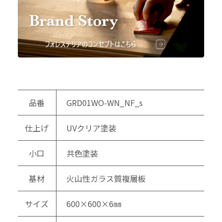
品番
GRD01WO-WN_NF_s
仕上げ
UVクリア塗装
小口
共色塗装
基材
火山性ガラス質複層板
サイズ
600×600×6㎜