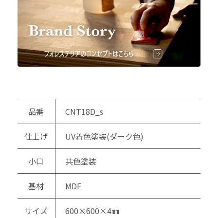
品番
CNT18D_s
仕上げ
UV着色塗装(ダーク色)
小口
共色塗装
基材
MDF
サイズ
600×600×4㎜