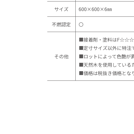
サイズ
600×600×6㎜
不燃認定
〇
■接着剤・塗料はF☆☆
■定寸サイズ以外に特注
その他
■ロットによって色艶が
■天然木を使用している
■価格は税抜き価格とな