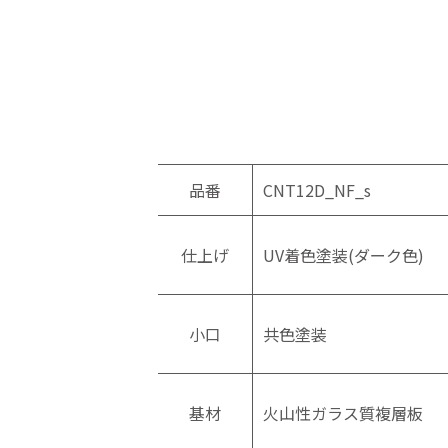
品番
CNT12D_NF_s
仕上げ
UV着色塗装(ダーク色)
小口
共色塗装
基材
火山性ガラス質複層板