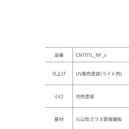
品番
CNT07L_NF_s
仕上げ
UV着色塗装(ライト色)
小口
共色塗装
基材
火山性ガラス質複層板