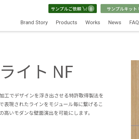
0
サンプルご依頼
サンプルキット
Brand Story
Products
Works
News
FA
7 ライト NF
加工でデザインを浮き出させる特許取得製法を
で表現されたラインをモジュール毎に繋げるこ
の高いモダンな壁面演出を可能にします。