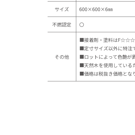
サイズ
600×600×6㎜
不燃認定
〇
■接着剤・塗料はF☆☆
■定寸サイズ以外に特注
その他
■ロットによって色艶が
■天然木を使用している
■価格は税抜き価格とな