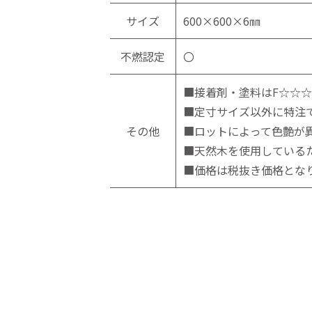
サイズ
600×600×6㎜
不燃認定
〇
■接着剤・塗料はF☆☆
■定寸サイズ以外に特注
その他
■ロットによって色艶が
■天然木を使用している
■価格は税抜き価格とな