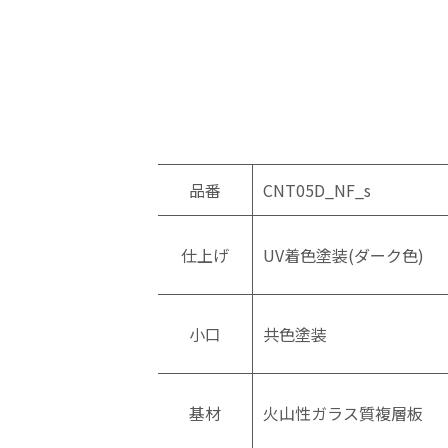
品番
CNT05D_NF_s
仕上げ
UV着色塗装(ダーク色)
小口
共色塗装
基材
火山性ガラス質複層板