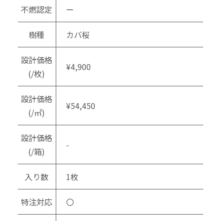
不燃認定
ー
樹種
カバ桜
設計価格
¥4,900
(/枚)
設計価格
¥54,450
(/㎡)
設計価格
-
(/箱)
入り数
1枚
特注対応
〇