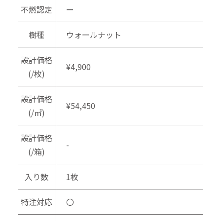
不燃認定
ー
樹種
ウォールナット
設計価格
¥4,900
(/枚)
設計価格
¥54,450
(/㎡)
設計価格
-
(/箱)
入り数
1枚
特注対応
〇